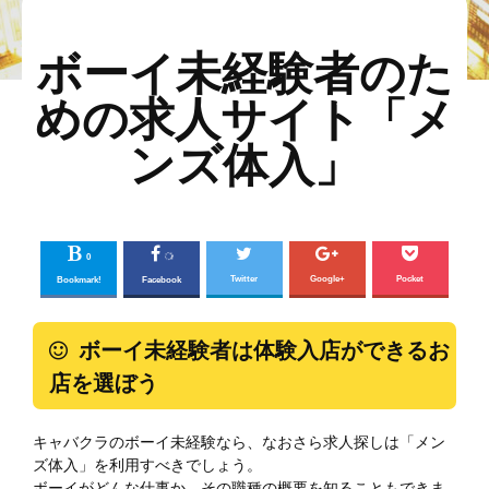
2018年01月25日
ボーイ未経験者のた
めの求人サイト「メ
ンズ体入」
0
Twitter
Google+
Pocket
Bookmark!
Facebook
ボーイ未経験者は体験入店ができるお
店を選ぼう
キャバクラのボーイ未経験なら、なおさら求人探しは「メン
ズ体入」を利用すべきでしょう。
ボーイがどんな仕事か、その職種の概要を知ることもできま